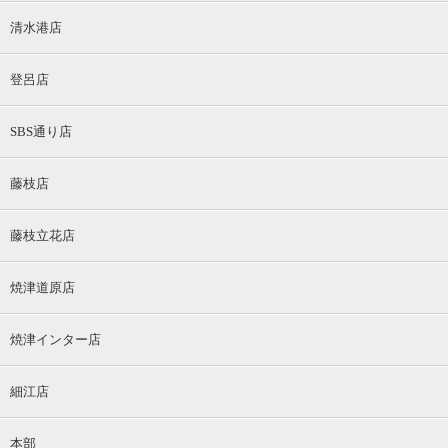
清水港店
登呂店
SBS通り店
藤枝店
藤枝立花店
焼津道原店
焼津インター店
細江店
本部