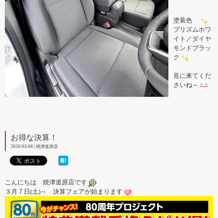
塗装色
プリズムホワ
イト／ダイヤ
モンドブラッ
ク
見に来てくだ
さいね～
お得な決算！
2026/03/06 | 焼津道原店
こんにちは 焼津道原店です
３月７日(土)～ 決算フェアが始まります