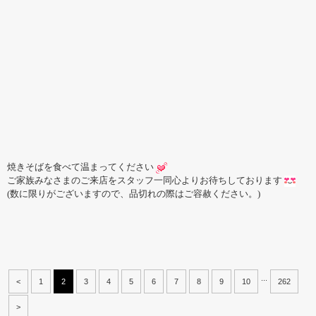
焼きそばを食べて温まってください
ご家族みなさまのご来店をスタッフ一同心よりお待ちしております
(数に限りがございますので、品切れの際はご容赦ください。)
...
<
1
2
3
4
5
6
7
8
9
10
262
>