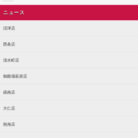
ニュース
沼津店
西条店
清水町店
御殿場萩原店
函南店
大仁店
熱海店