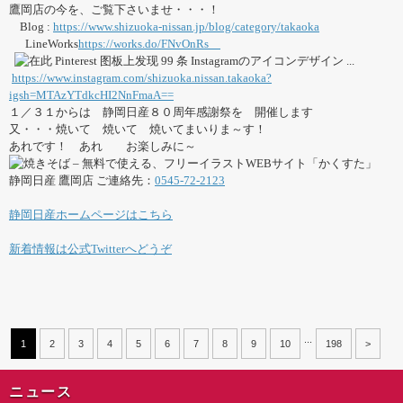
鷹岡店の今を、ご覧下さいませ・・・！
Blog :
https://www.shizuoka-nissan.jp/blog/category/takaoka
LineWorks
https://works.do/FNvOnRs
https://www.instagram.com/shizuoka.nissan.takaoka?
igsh=MTAzYTdkcHI2NnFmaA==
１／３１からは 静岡日産８０周年感謝祭を 開催します
又・・・焼いて 焼いて 焼いてまいりま～す！
あれです！ あれ お楽しみに～
静岡日産 鷹岡店 ご連絡先：
0545-72-2123
静岡日産ホームページはこちら
新着情報は公式Twitterへどうぞ
...
1
2
3
4
5
6
7
8
9
10
198
>
ニュース