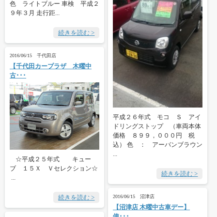
色 ライトブルー 車検 平成２
９年３月 走行距...
続きを読む >
2016/06/15 千代田店
【千代田カープラザ 木曜中
古･･･
平成２６年式 モコ Ｓ アイ
ドリングストップ （車両本体
価格 ８９９，０００円 税
込） 色 ： アーバンブラウン
...
☆平成２５年式 キュー
ブ １５Ｘ Ｖセレクション☆
続きを読む >
...
2016/06/15 沼津店
続きを読む >
【沼津店 木曜中古車デー】
使･･･