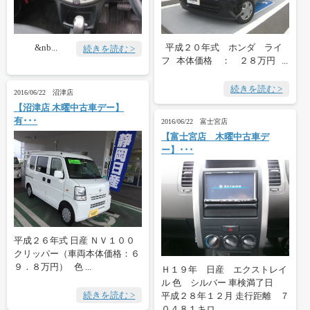
&nb...
平成２０年式 ホンダ ライ
続きを読む >
フ 本体価格 ： ２８万円 ...
続きを読む >
2016/06/22 沼津店
【沼津店 木曜中古車デー】
有･･･
2016/06/22 富士宮店
【富士宮店 木曜中古車デ
ー】･･･
平成２６年式 日産 ＮＶ１００
クリッパー（車両本体価格：６
９．８万円） 色 ...
Ｈ１９年 日産 エクストレイ
ル 色 シルバー 車検満了日
続きを読む >
平成２８年１２月 走行距離 ７
０４８１キロ ...