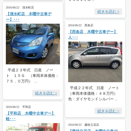
2016/06/22 清水町店
続きを読む >
【清水町店 木曜中古車デ
ー】･･･
2016/06/22 西条店
【西条店 木曜中古車デー】
人･･･
平成２３年式 日産 ノー
ト １５Ｇ （車両本体価格：
７５．０万円） ...
平成２２年式 日産 ノート
続きを読む >
（車両本体価格：４８万円）
色：ダイヤモンドシルバー ...
2016/06/22 平和店
続きを読む >
【平和店 木曜中古車デー】
軽･･･
2016/06/22 藤枝立花店