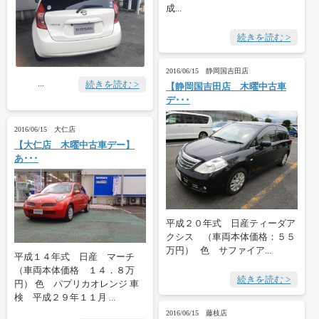
成...
続きを読む >
2016/06/15 静岡国吉田店
...
続きを読む >
【静岡国吉田店 木曜中古車
デ･･･
2016/06/15 大仁店
【大仁店 木曜中古車デー】
あ･･･
平成２０年式 日産ティーダア
クシス （車両本体価格：５５
万円） 色 サファイア...
平成１４年式 日産 マーチ
（車両本体価格 １４．８万
続きを読む >
円） 色 パプリカオレンジ 車
検 平成２９年１１月 ...
2016/06/15 藤枝店