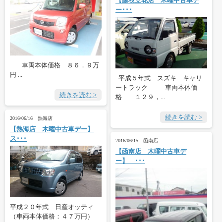
【藤枝立花店 木曜中古車デ
ー･･･
車両本体価格 ８６．９万
円 ...
平成５年式 スズキ キャリ
ートラック 車両本体価
続きを読む >
格 １２９，...
続きを読む >
2016/06/16 熱海店
【熱海店 木曜中古車デー】
ス･･･
2016/06/15 函南店
【函南店 木曜中古車デ
ー】 ･･･
平成２０年式 日産オッティ
（車両本体価格：４７万円）