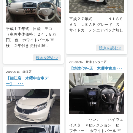
平成２７年式 ＮＩＳＳ
ＡＮ ＬＥＡＦ グレード X
平成１７年式 日産 モコ
サイドカーテンエアバック無し
（車両本体価格：２４．８万
...
円） 色 ホワイトパール 車
検 ２年付き 走行距離...
続きを読む >
続きを読む >
2016/06/15 焼津インター店
【焼津ｲﾝﾀｰ店 木曜中古車･･･
2016/06/15 細江店
【細江店 木曜中古車デ
ー】 ･･･
セレナ ハイウェ
イスター Vセレクション セー
フティーⅡ ホワイトパール 平