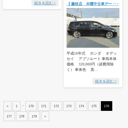
続きを読む >
【 藤枝店 木曜中古車デー ･･･
平成16年式 ホンダ オデッ
セイ アブソルート 車両本体
価格 320,000円（諸費用除
く） 車体色 黒 ...
続きを読む >
...
<
1
170
171
172
173
174
175
176
177
178
179
>