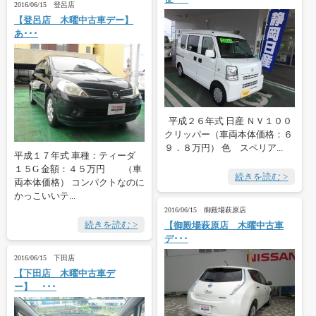
2016/06/15 登呂店
【登呂店 木曜中古車デー】
あ･･･
平成２６年式 日産 ＮＶ１００
クリッパー（車両本体価格：６
９．８万円） 色 スペリア...
平成１７年式 車種：ティーダ
１５G 金額：４５万円 （車
続きを読む >
両本体価格） コンパクトなのに
かっこいいテ...
2016/06/15 御殿場萩原店
続きを読む >
【御殿場萩原店 木曜中古車
デ･･･
2016/06/15 下田店
【下田店 木曜中古車デ
ー】 ･･･