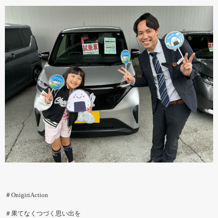
＃OnigiriAction
＃果てなくつづく思い出を