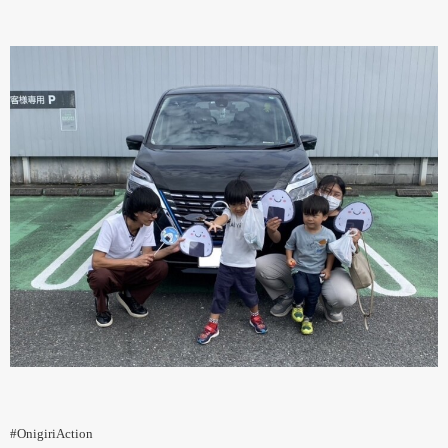
#OnigiriAction