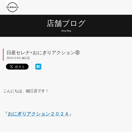
店舗ブログ
Shop Blog
日産セレナ×おにぎりアクション⑧
2024/11/04 | 細江店
こんにちは、細江店です！
『
おにぎりアクション２０２４
』