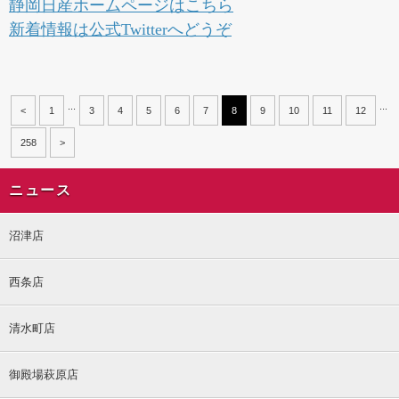
静岡日産ホームページはこちら
新着情報は公式Twitterへどうぞ
...
...
<
1
3
4
5
6
7
8
9
10
11
12
258
>
ニュース
沼津店
西条店
清水町店
御殿場萩原店