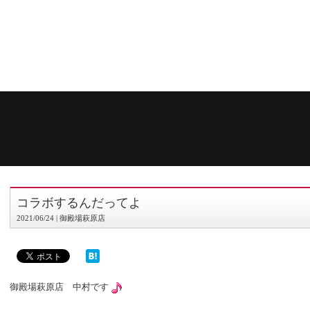
コラボするんだってよ
2021/06/24 | 御殿場萩原店
御殿場萩原店 中村です