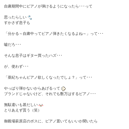
自粛期間中にピアノが弾けるようになったら･･･って
思ったらしい
すかさず息子も
「分かる～自粛中ってピアノ弾きたくなるよね～」って･･･
嘘だろ･･･
そんな息子はギター買ったハズ･･･
が、使わず･･･
「亜紀ちゃんピアノ欲しくなったでしょ？」って･･･
やっぱり弾かないからあげるって
ブランドじゃないけど、それでも数万はするピアノ･･･
無駄遣いも甚だしい
とりあえず貰う（笑）
御殿場萩原店のボスに、ピアノ置いてもいいか聞いたら