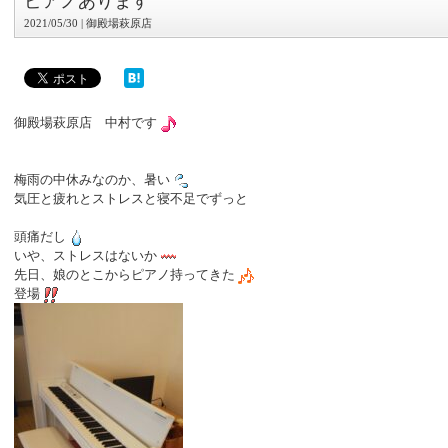
ピアノあります
2021/05/30 | 御殿場萩原店
御殿場萩原店 中村です
梅雨の中休みなのか、暑い
気圧と疲れとストレスと寝不足でずっと
頭痛だし
いや、ストレスはないか
先日、娘のとこからピアノ持ってきた
登場