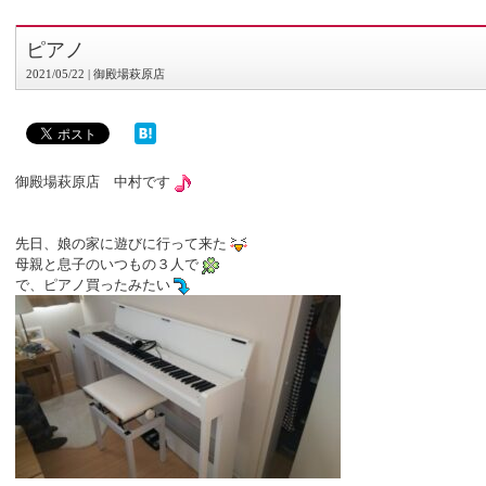
ピアノ
2021/05/22 | 御殿場萩原店
御殿場萩原店 中村です
先日、娘の家に遊びに行って来た
母親と息子のいつもの３人で
で、ピアノ買ったみたい