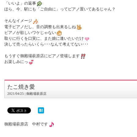
「いいよ」の返事
ほら、今、駅にも「ご自由に」ってピアノ置いてあるじゃん？
そんなイメージ
電子ピアノだし、音の調整も出来るしね
ピアノが欲しいワケじゃない
取りに行くを口実に、また娘に逢いたいだけ
決して売ったらいくら･･･なんて考えてない･･･
もうすぐ御殿場萩原店にピアノ登場します
お楽しみにっ
たこ焼き愛
2021/04/25 | 御殿場萩原店
御殿場萩原店 中村です