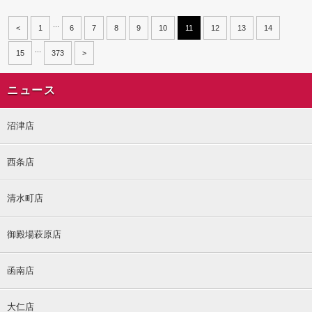
...
<
1
6
7
8
9
10
11
12
13
14
...
15
373
>
ニュース
沼津店
西条店
清水町店
御殿場萩原店
函南店
大仁店