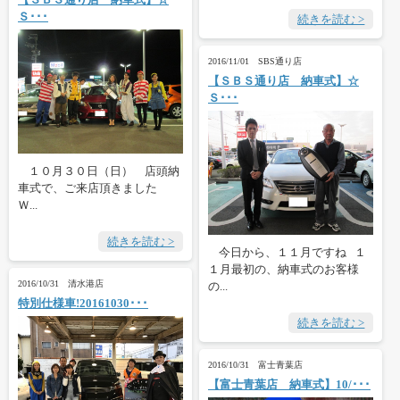
Ｓ･･･
続きを読む >
2016/11/01 SBS通り店
【ＳＢＳ通り店 納車式】☆
Ｓ･･･
１０月３０日（日） 店頭納
車式で、ご来店頂きました
Ｗ...
続きを読む >
今日から、１１月ですね １
１月最初の、納車式のお客様
2016/10/31 清水港店
の...
特別仕様車!20161030･･･
続きを読む >
2016/10/31 富士青葉店
【富士青葉店 納車式】10/･･･