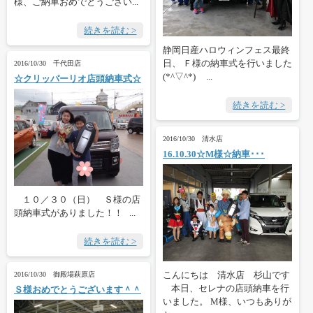
様、ご納車おめでとうござい...
続きを読む >
静岡日産ハロウィンフェス最終
日、 Ｆ様の納車式を行いました
2016/10/30 千代田店
(*^▽^*) ...
☆クリッパーリオ店頭納車式☆
続きを読む >
2016/10/30 清水店
16.10.30☆M様☆納車･･･
１０／３０（日） Ｓ様の店
頭納車式がありました！！ ...
続きを読む >
こんにちは 清水店 杉山です
2016/10/30 御殿場萩原店
本日、セレナの店頭納車を行
Ｓ様おめでとうございます＾＾
いました。 M様、いつもありが