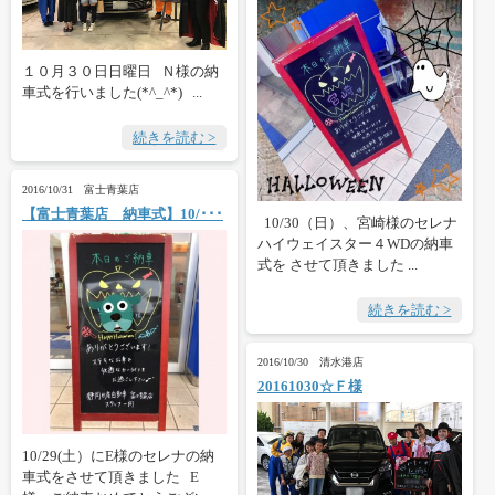
１０月３０日日曜日 Ｎ様の納
車式を行いました(*^_^*) ...
続きを読む >
2016/10/31 富士青葉店
【富士青葉店 納車式】10/･･･
10/30（日）、宮崎様のセレナ
ハイウェイスター４WDの納車
式を させて頂きました ...
続きを読む >
2016/10/30 清水港店
20161030☆Ｆ様
10/29(土）にE様のセレナの納
車式をさせて頂きました E