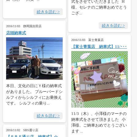
式をさせていただきました H
様、セレナのご納車おめでとう
続きを読む >
ござ...
続きを読む >
2016/11/03 静岡国吉田店
店頭納車式
2016/11/03 富士青葉店
【富士青葉店 納車式】11/･･･
本日、文化の日にＹ様の納車式
がありました。 ブルーバードシ
ルフィからシルフィにお乗換え
です。 シルフィの乗り...
11/3（木）、小澤様のマーチの
続きを読む >
納車式をさせて頂きました 小
澤様、ご納車おめでとうござい
2016/11/02 SBS通り店
ます ...
【ＳＢＳ通り店 納車式】☆