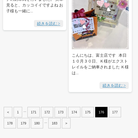
見ると、カッコイイですよね お
子様も一緒に...
続きを読む >
こんにちは、富士店です 本日
１０月３０日、Ｋ様がエクスト
レイルをご納車されました Ｋ様
は...
続きを読む >
...
<
1
171
172
173
174
175
176
177
...
178
179
180
183
>