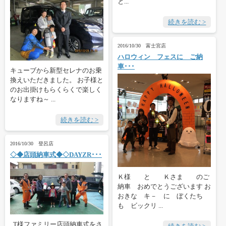
と...
続きを読む >
2016/10/30 富士宮店
ハロウィン フェスに ご納
車･･･
キューブから新型セレナのお乗
換えいただきました。 お子様と
のお出掛けもらくらくで楽しく
なりますね～ ...
続きを読む >
2016/10/30 登呂店
◇◆店頭納車式◆◇DAYZR･･･
Ｋ様 と Ｋさま のご
納車 おめでとうございます お
おきな キ－ に ぼくたち
も ビックリ ...
T様ファミリー店頭納車式をさ