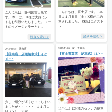
こんにちは、富士店です。 本
こんにちは、静岡国吉田店で
日１１月５日（土）K様がご納
す。 本日は、Ｈ様ご夫婦にノー
車されました。 K様はエクスト
トをお引渡いたしました。 ノー
レ...
トのイメージカラーとも...
続きを読む >
続きを読む >
2016/11/05 富士青葉店
2016/11/05 函南店
【富士青葉店 納車式】11/･･･
【函南店 店頭納車式】イケ
メ･･･
少しご紹介が遅くなってしまい
ましたが・・・・・ １１月１
11/4(土）にH様のセレナの納車
日（火） 大安 ...