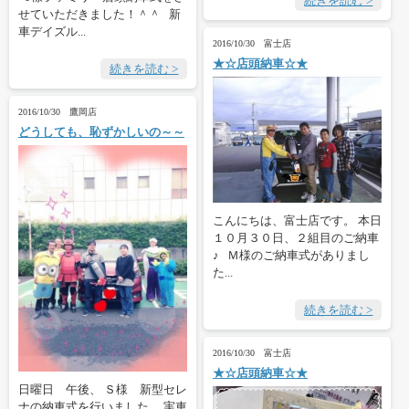
続きを読む >
せていただきました！＾＾ 新
車デイズル...
2016/10/30 富士店
★☆店頭納車☆★
続きを読む >
2016/10/30 鷹岡店
どうしても、恥ずかしいの～～
こんにちは、富士店です。 本日
１０月３０日、２組目のご納車
♪ Ｍ様のご納車式がありまし
た...
続きを読む >
2016/10/30 富士店
★☆店頭納車☆★
日曜日 午後、 Ｓ様 新型セレ
ナの納車式を行いました。 実車