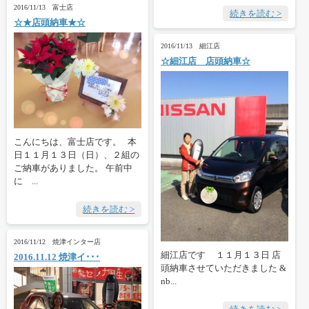
2016/11/13 富士店
続きを読む >
☆★店頭納車★☆
2016/11/13 細江店
☆細江店 店頭納車☆
こんにちは、富士店です。 本
日１１月１３日（日）、２組の
ご納車がありました。 午前中
に ...
続きを読む >
2016/11/12 焼津インター店
細江店です １１月１３日 店
2016.11.12 焼津イ･･･
頭納車させていただきました &
nb...