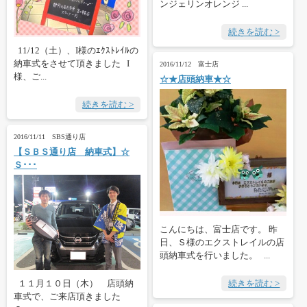
ンジェリンオレンジ ...
続きを読む >
11/12（土）、I様のｴｸｽﾄﾚｲﾙの
納車式をさせて頂きました I
2016/11/12 富士店
様、ご...
☆★店頭納車★☆
続きを読む >
2016/11/11 SBS通り店
【ＳＢＳ通り店 納車式】☆
Ｓ･･･
こんにちは、富士店です。 昨
日、Ｓ様のエクストレイルの店
頭納車式を行いました。 ...
１１月１０日（木） 店頭納
続きを読む >
車式で、ご来店頂きました