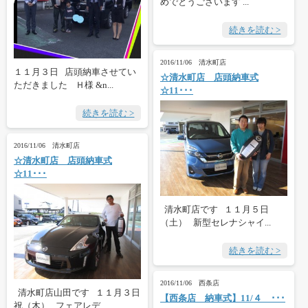
めでとうございます ...
続きを読む >
2016/11/06 清水町店
１１月３日 店頭納車させてい
☆清水町店 店頭納車式
ただきました Ｈ様 &n...
☆11･･･
続きを読む >
2016/11/06 清水町店
☆清水町店 店頭納車式
☆11･･･
清水町店です １１月５日
（土） 新型セレナシャイ...
続きを読む >
2016/11/06 西条店
清水町店山田です １１月３日
【西条店 納車式】11/４ ･･･
祝（木） フェアレデ...