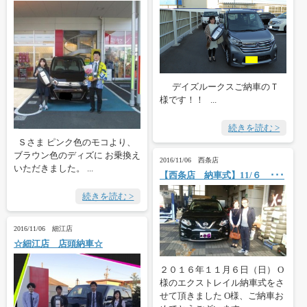
デイズルークスご納車のＴ
様です！！ ...
続きを読む >
Ｓさま ピンク色のモコより、
ブラウン色のディズに お乗換え
2016/11/06 西条店
いただきました。 ...
【西条店 納車式】11/６ ･･･
続きを読む >
2016/11/06 細江店
☆細江店 店頭納車☆
２０１６年１１月６日（日） O
様のエクストレイル納車式をさ
せて頂きました O様、ご納車お