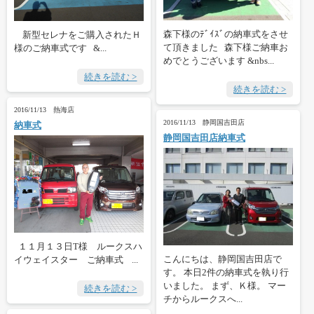
森下様のﾃﾞｲｽﾞの納車式をさせ
新型セレナをご購入されたＨ
て頂きました 森下様ご納車お
様のご納車式です &...
めでとうございます &nbs...
続きを読む >
続きを読む >
2016/11/13 熱海店
2016/11/13 静岡国吉田店
納車式
静岡国吉田店納車式
１１月１３日T様 ルークスハ
こんにちは、静岡国吉田店で
イウェイスター ご納車式 ...
す。 本日2件の納車式を執り行
いました。 まず、Ｋ様。 マー
続きを読む >
チからルークスへ...