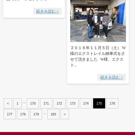
続きを読む >
２０１６年１１月５日（土） W
様のエクストレイル納車式をさ
せて頂きました W様、エクス
ト...
続きを読む >
...
<
1
170
171
172
173
174
175
176
...
177
178
179
183
>