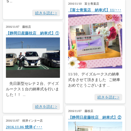
Ｓ...
2016/11/10 富士青葉店
【富士青葉店 納車式】11/･･･
続きを読む >
2016/11/07 藤枝店
【静岡日産藤枝店 納車式】①
11/10、デイズルークスの納車
式をさせて頂きました ご納車
先日新型セレナ２台、デイズ
おめでとうございます ...
ルークス１台の納車式を行いま
した！！ ...
続きを読む >
続きを読む >
2016/11/07 藤枝店
【静岡日産藤枝店 納車式】②
2016/11/07 焼津インター店
2016.11.06 焼津イ･･･