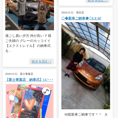
続きを読む >
2016/11/12 登呂店
◇◆新車ご納車◆◇LEAF
過ごし易い夕方 仲が良い Ｆ様
ご夫婦の グレーのカッコイイ
【エクストレイル】 の納車式
を...
続きを読む >
2016/11/12 富士青葉店
【富士青葉店 納車式】11/･･･
M様新車ご納車です＾＾ タ