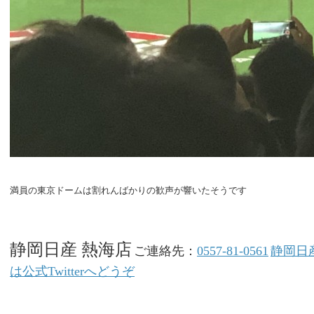
満員の東京ドームは割れんばかりの歓声が響いたそうです
静岡日産 熱海店
ご連絡先：
0557-81-0561
静岡日
は公式Twitterへどうぞ