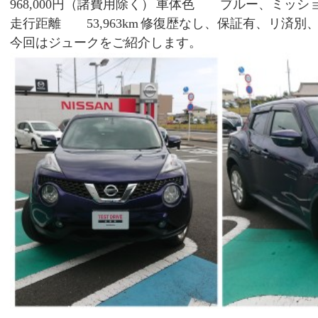
968,000円（諸費用除く）
車体色 ブルー、ミッショ
走行距離 53,963km
修復歴なし、保証有、リ済別、0
今回はジュークをご紹介します。