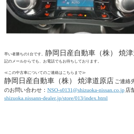
静岡日産自動車（株） 焼
早い者勝ちの1台です。
記のメールからでも、お電話でもお待ちしております。
≪この中古車についてのご連絡はこちらまで≫
静岡日産自動車（株） 焼津道原店
ご連絡
のお問い合わせ：
NSO-s0131@shizuoka-nissan.co.jp
店
shizuoka.nissann-dealer.jp/store/013/index.html