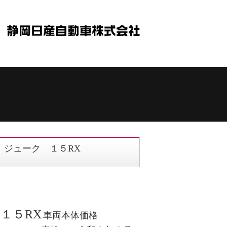
ジューク １５RX
１５RX
車両本体価格