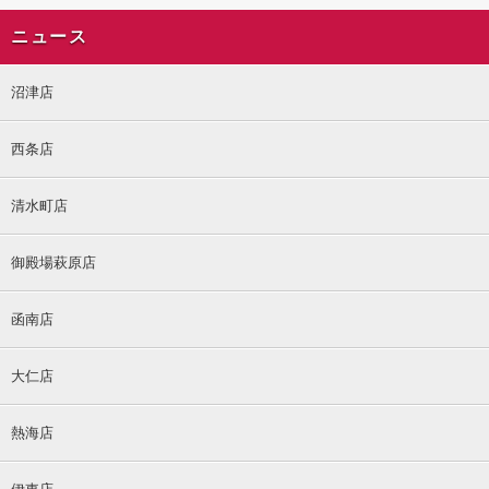
ニュース
沼津店
西条店
清水町店
御殿場萩原店
函南店
大仁店
熱海店