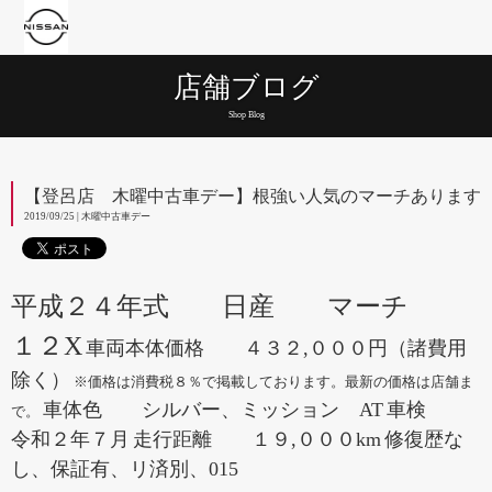
店舗ブログ
Shop Blog
【登呂店 木曜中古車デー】根強い人気のマーチあります
2019/09/25 | 木曜中古車デー
平成２４年式 日産 マーチ
１２X
車両本体価格 ４３２,０００円（諸費用
除く）
※価格は消費税８％で掲載しております。最新の価格は店舗ま
車体色 シルバー、ミッション AT
車検
で。
令和２年７月
走行距離 １９,０００km
修復歴な
し、保証有、リ済別、015