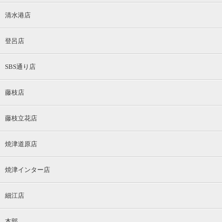
清水港店
登呂店
SBS通り店
藤枝店
藤枝立花店
焼津道原店
焼津インター店
細江店
本部