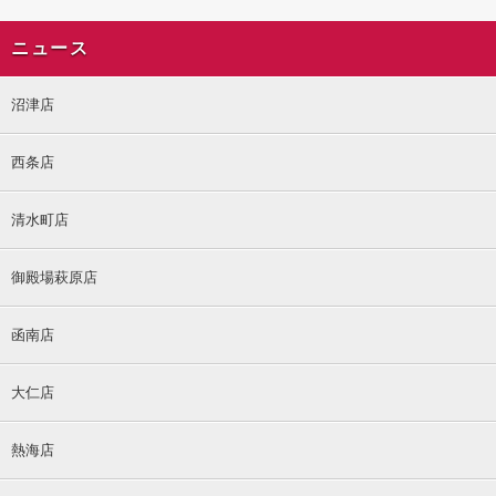
ニュース
沼津店
西条店
清水町店
御殿場萩原店
函南店
大仁店
熱海店