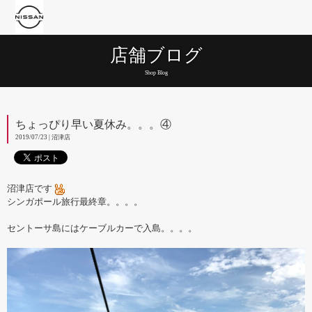
店舗ブログ
Shop Blog
ちょっぴり早い夏休み。。。④
2019/07/23 | 沼津店
沼津店です
シンガポール旅行最終章。。。。
セントーサ島にはケーブルカーで入島。。。。