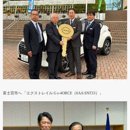
富士宮市へ 「エクストレイル G e-4ORCE（6AA-SNT33）」