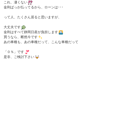
これ、凄くない
金利ばっか払ってるから、ローンは･･･
って人、たくさん居ると思いますが、
大丈夫です
金利はすべて静岡日産が負担します
買うなら、断然今です
あの車種も、あの車種だって、こんな車種だって
「０％」です
是非、ご検討下さい