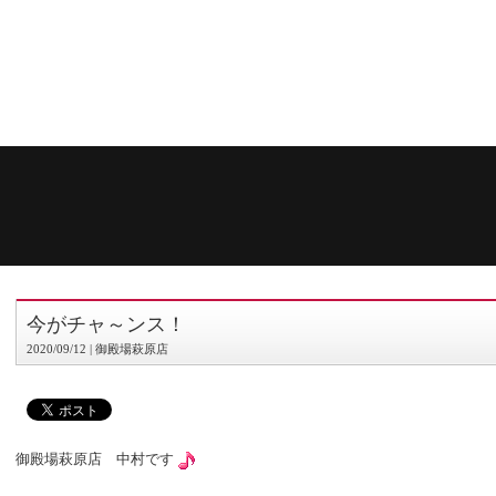
今がチャ～ンス！
2020/09/12 | 御殿場萩原店
御殿場萩原店 中村です