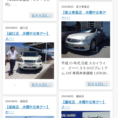
円） ...
2016/08/03 富士青葉店
【富士青葉店 木曜中古車デ
続きを読む >
ー･･･
2016/08/03 細江店
【細江店 木曜中古車デー】
人･･･
平成 15 年式 日産 スカイライ
ン クーペ ３５０GTプレミア
ム 5AT 車両本体価格 1,050,00...
続きを読む >
...
続きを読む >
2016/08/03 藤枝店
2016/08/03 函南店
【藤枝店 木曜中古車デー】
【函南店 木曜中古車デー】
ク･･･
か･･･