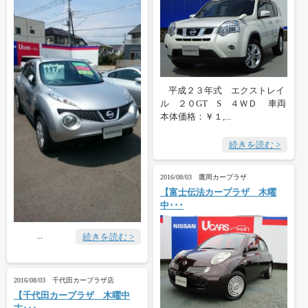
平成２３年式 エクストレイ
ル ２０GT S ４ＷＤ 車両
本体価格：￥１,...
続きを読む >
2016/08/03 鷹岡カープラザ
【富士伝法カープラザ 木曜
中･･･
...
続きを読む >
2016/08/03 千代田カープラザ店
【千代田カープラザ 木曜中