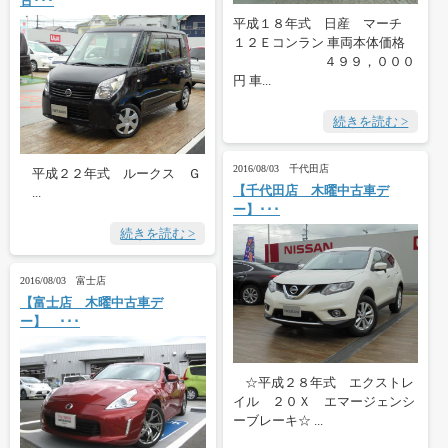
古･･･
平成１８年式 日産 マーチ
１２Ｅコンラン 車両本体価格
４９９，０００
円 車...
続きを読む >
2016/08/03 千代田店
平成２２年式 ルークス Ｇ
【千代田店 木曜中古車デ
...
ー】･･･
続きを読む >
2016/08/03 富士店
【富士店 木曜中古車デ
ー】 ･･･
☆平成２８年式 エクストレ
イル ２０Ｘ エマージェンシ
ーブレーキ☆ ...