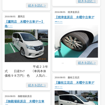
続きを読む >
続きを読む >
2016/08/05 焼津道原店
2016/08/05 鷹岡店
【焼津道原店 木曜中古車デ
【鷹岡店 木曜中古車デー】
ー･･･
格･･･
...
続きを読む >
平成２３年
式 日産ｾﾚﾅ （車両本体
価格９８万円） 色 人気の...
2016/08/05 藤枝立花店
【藤枝立花店 木曜中古車デ
続きを読む >
ー･･･
2016/08/05 御殿場萩原店
【御殿場萩原店 木曜中古車