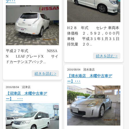
デ･･･
H２８ 年式 セレナ 車両本
体価格 ２，５９２，０００円
車検 平成３１年１月３１日
排気量 ２０...
平成２７年式 NISSA
続きを読む >
N LEAF グレードX サイ
ドカーテンエアバック...
2016/08/04 清水港店
続きを読む >
【清水港店 木曜中古車デ
ー】･･･
2016/08/04 沼津店
【沼津店 木曜中古車デ
ー】 ･･･