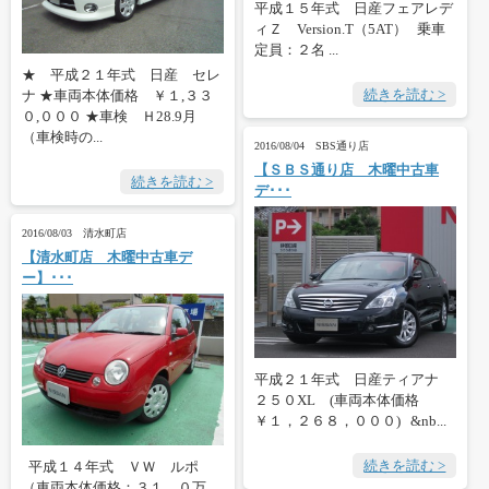
平成１５年式 日産フェアレデ
ィＺ Version.T（5AT） 乗車
定員：２名 ...
★ 平成２１年式 日産 セレ
続きを読む >
ナ ★車両本体価格 ￥１,３３
０,０００ ★車検 Ｈ28.9月
（車検時の...
2016/08/04 SBS通り店
【ＳＢＳ通り店 木曜中古車
続きを読む >
デ･･･
2016/08/03 清水町店
【清水町店 木曜中古車デ
ー】･･･
平成２１年式 日産ティアナ
２５０XL (車両本体価格
￥１，２６８，０００) &nb...
続きを読む >
平成１４年式 ＶＷ ルポ
（車両本体価格：３１．０万