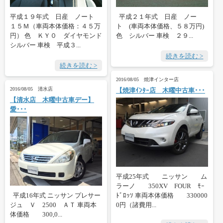
平成２１年式 日産 ノー
平成１９年式 日産 ノート
ト (車両本体価格、５８万円)
１５Ｍ（車両本体価格：４５万
色 シルバー 車検 ２９...
円） 色 ＫＹ０ ダイヤモンド
シルバー 車検 平成３...
続きを読む >
続きを読む >
2016/08/05 焼津インター店
2016/08/05 清水店
【焼津ｲﾝﾀｰ店 木曜中古車･･･
【清水店 木曜中古車デー】
愛･･･
平成25年式 ニッサン ム
ラーノ 350XV FOUR ﾓｰ
平成16年式 ニッサン プレサー
ﾄﾞﾛｯｿ 車両本体価格 330000
ジュ Ｖ 2500 ＡＴ 車両本
0円（諸費用...
体価格 300,0...