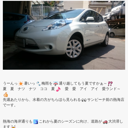
うーんっ
暑いっ
梅雨を
通り越してもう夏ですかぁ～
夏 夏 ナツ ナツ ココ 夏
愛 愛 アイ アイ 愛ランド～
先週あたりから、水着の方がちらほら見られる
サンビーチ前の熱海店
でーす。
熱海の海岸通りも
これから夏のシーズンに向け、道路が
大渋滞し
ます