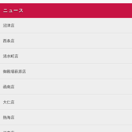
ニュース
沼津店
西条店
清水町店
御殿場萩原店
函南店
大仁店
熱海店