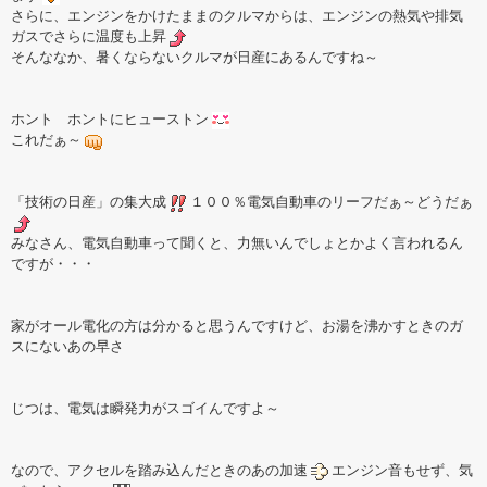
さらに、エンジンをかけたままのクルマからは、エンジンの熱気や排気
ガスでさらに温度も上昇
そんななか、暑くならないクルマが日産にあるんですね～
ホント ホントにヒューストン
これだぁ～
「技術の日産」の集大成
１００％電気自動車のリーフだぁ～どうだぁ
みなさん、電気自動車って聞くと、力無いんでしょとかよく言われるん
ですが・・・
家がオール電化の方は分かると思うんですけど、お湯を沸かすときのガ
スにないあの早さ
じつは、電気は瞬発力がスゴイんですよ～
なので、アクセルを踏み込んだときのあの加速
エンジン音もせず、気