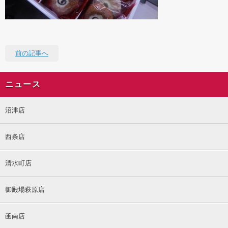
前の記事へ
ニュース
沼津店
西条店
清水町店
御殿場萩原店
函南店